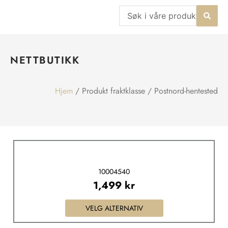
Hopp
Search
rett
...
til
innholdet
NETTBUTIKK
Hjem
/ Produkt fraktklasse / Postnord-hentested
Dette
produktet
10004540
har
1,499
kr
flere
varianter.
VELG ALTERNATIV
Alternativene