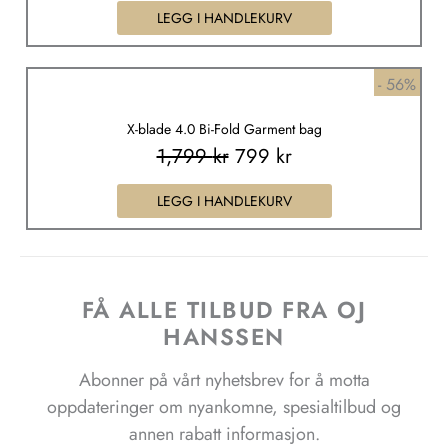
LEGG I HANDLEKURV
Opprinnelig
Nåværende
- 56%
pris
pris
X-blade 4.0 Bi-Fold Garment bag
var:
er:
1,799
kr
799
kr
1,799 kr.
799 kr.
LEGG I HANDLEKURV
FÅ ALLE TILBUD FRA OJ
HANSSEN
Abonner på vårt nyhetsbrev for å motta
oppdateringer om nyankomne, spesialtilbud og
annen rabatt informasjon.