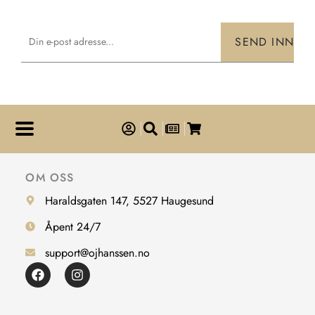
Email
SEND INN
OM OSS
Haraldsgaten 147, 5527 Haugesund
Åpent 24/7
support@ojhanssen.no
F
I
a
n
c
s
e
t