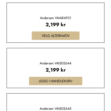
kan
Dette
velges
produktet
på
Andersen VAI484931
har
produktsiden
2,199
kr
flere
varianter.
VELG ALTERNATIV
Alternativene
kan
velges
på
Andersen VAI503644
produktsiden
2,199
kr
LEGG I HANDLEKURV
Andersen VAI503645