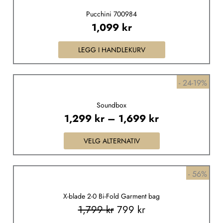
Pucchini 700984
1,099
kr
LEGG I HANDLEKURV
Price
Dette
- 24-19%
range:
produktet
Soundbox
1,299 kr
har
1,299
kr
–
1,699
kr
through
flere
1,699 kr
varianter.
VELG ALTERNATIV
Alternativene
kan
Opprinnelig
Nåværende
- 56%
velges
pris
pris
på
X-blade 2-0 Bi-Fold Garment bag
var:
er:
produktsiden
1,799
kr
799
kr
1,799 kr.
799 kr.