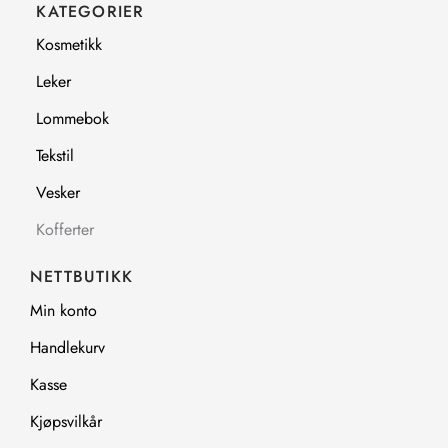
b
a
KATEGORIER
o
g
o
r
Kosmetikk
k
a
m
Leker
Lommebok
Tekstil
Vesker
Kofferter
NETTBUTIKK
Min konto
Handlekurv
Kasse
Kjøpsvilkår