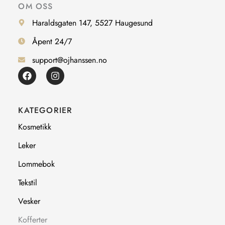
OM OSS
Haraldsgaten 147, 5527 Haugesund
Åpent 24/7
support@ojhanssen.no
F
I
a
n
c
s
e
t
b
a
KATEGORIER
o
g
o
r
Kosmetikk
k
a
m
Leker
Lommebok
Tekstil
Vesker
Kofferter