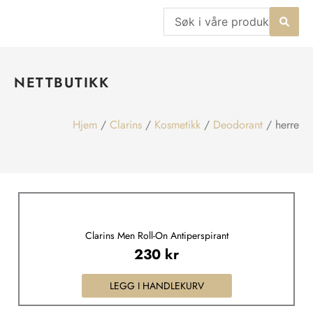
Hopp
Search
rett
...
til
innholdet
NETTBUTIKK
Hjem
/
Clarins
/
Kosmetikk
/
Deodorant
/ herre
Clarins Men Roll-On Antiperspirant
230
kr
LEGG I HANDLEKURV