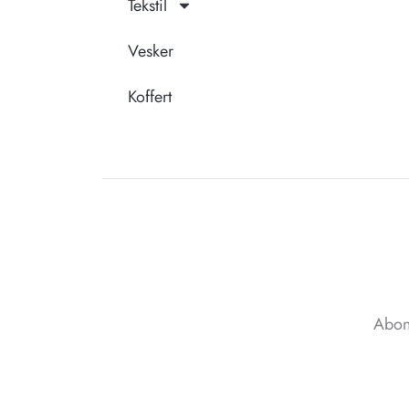
Tekstil
Vesker
Koffert
Abon
Email