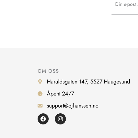
OM OSS
Haraldsgaten 147, 5527 Haugesund
Åpent 24/7
support@ojhanssen.no
F
I
a
n
c
s
e
t
b
a