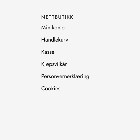
o
g
o
r
NETTBUTIKK
k
a
m
Min konto
Handlekurv
Kasse
Kjøpsvilkår
Personvernerklæring
Cookies