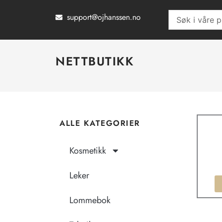
Hopp
support@ojhanssen.no
Search
rett
...
til
innholdet
NETTBUTIKK
ALLE KATEGORIER
Kosmetikk
Leker
Lommebok