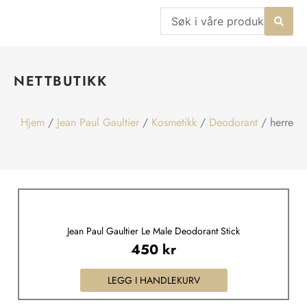
Hopp
Search
rett
...
til
innholdet
NETTBUTIKK
Hjem
/
Jean Paul Gaultier
/
Kosmetikk
/
Deodorant
/ herre
Jean Paul Gaultier Le Male Deodorant Stick
450
kr
LEGG I HANDLEKURV