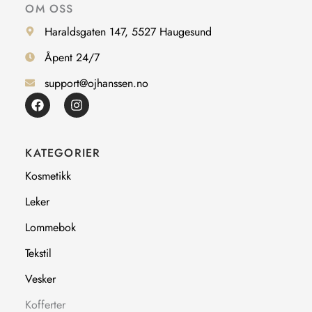
OM OSS
Haraldsgaten 147, 5527 Haugesund
Åpent 24/7
support@ojhanssen.no
F
I
a
n
c
s
e
t
b
a
KATEGORIER
o
g
o
r
Kosmetikk
k
a
m
Leker
Lommebok
Tekstil
Vesker
Kofferter