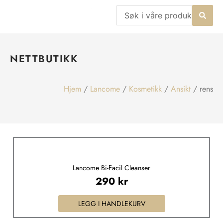
Hopp
Search
rett
...
til
innholdet
NETTBUTIKK
Hjem
/
Lancome
/
Kosmetikk
/
Ansikt
/ rens
Lancome Bi-Facil Cleanser
290
kr
LEGG I HANDLEKURV