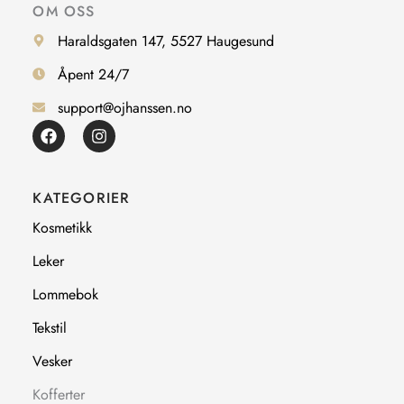
OM OSS
Haraldsgaten 147, 5527 Haugesund
Åpent 24/7
support@ojhanssen.no
F
I
a
n
c
s
e
t
b
a
KATEGORIER
o
g
o
r
Kosmetikk
k
a
m
Leker
Lommebok
Tekstil
Vesker
Kofferter