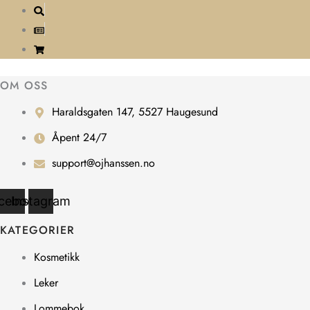
OM OSS
Haraldsgaten 147, 5527 Haugesund
Åpent 24/7
support@ojhanssen.no
cebook
Instagram
KATEGORIER
Kosmetikk
Leker
Lommebok