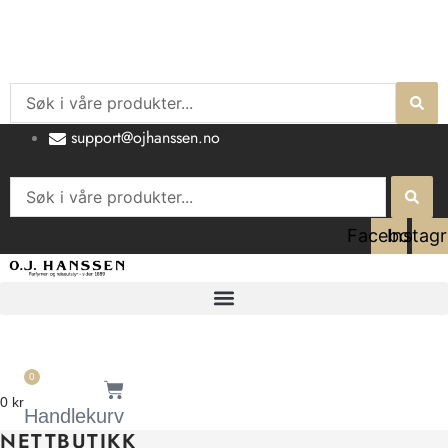
Hopp
rett
til
innholdet
Search
...
support@ojhanssen.no
Search
...
Facebook
Instag
0
0
kr
Handlekurv
NETTBUTIKK