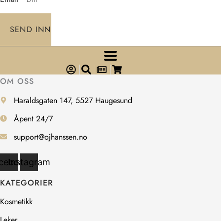
SEND INN
OM OSS
Haraldsgaten 147, 5527 Haugesund
Åpent 24/7
support@ojhanssen.no
cebook
Instagram
KATEGORIER
Kosmetikk
Leker