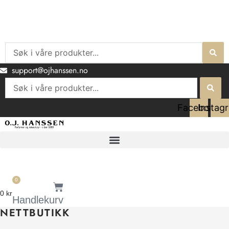
Hopp
rett
til
innholdet
Search
...
support@ojhanssen.no
Search
...
Facebook
Instag
0
0
kr
Handlekurv
NETTBUTIKK