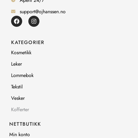
Åpent 24/7
support@ojhanssen.no
F
I
a
n
c
s
e
t
b
a
KATEGORIER
o
g
o
r
Kosmetikk
k
a
m
Leker
Lommebok
Tekstil
Vesker
Kofferter
NETTBUTIKK
Min konto