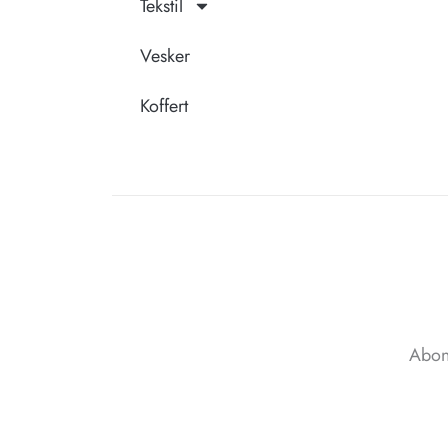
Tekstil
Vesker
Koffert
Abon
Email