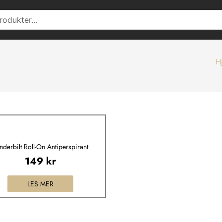
H
nderbilt Roll-On Antiperspirant
149
kr
LES MER