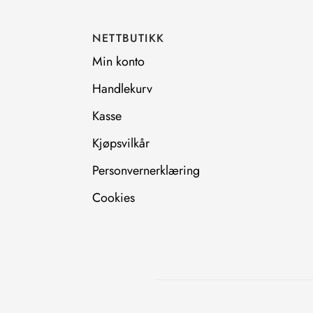
o
g
o
r
NETTBUTIKK
k
a
m
Min konto
Handlekurv
Kasse
Kjøpsvilkår
Personvernerklæring
Cookies