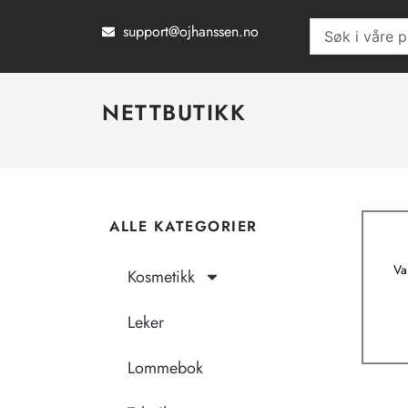
Hopp
support@ojhanssen.no
Search
rett
...
til
innholdet
NETTBUTIKK
ALLE KATEGORIER
Va
Kosmetikk
Leker
Lommebok