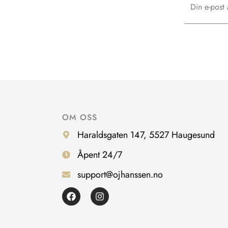
OM OSS
Haraldsgaten 147, 5527 Haugesund
Åpent 24/7
support@ojhanssen.no
F
I
a
n
c
s
e
t
b
a