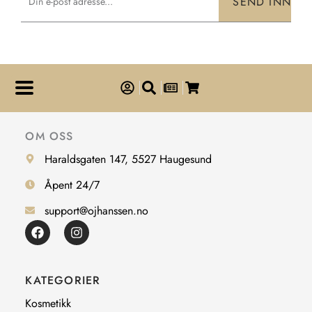
SEND INN
OM OSS
Haraldsgaten 147, 5527 Haugesund
Åpent 24/7
support@ojhanssen.no
F
I
a
n
c
s
e
t
b
a
KATEGORIER
o
g
o
r
Kosmetikk