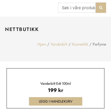
Hopp
Search
rett
...
til
innholdet
NETTBUTIKK
Hjem
/
Vanderbilt
/
Kosmetikk
/ Parfyme
Vanderbilt Edt 100ml
199
kr
LEGG I HANDLEKURV