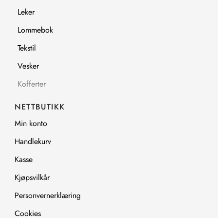
k
a
m
Leker
Lommebok
Tekstil
Vesker
Kofferter
NETTBUTIKK
Min konto
Handlekurv
Kasse
Kjøpsvilkår
Personvernerklæring
Cookies