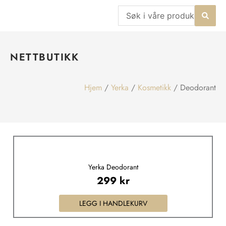
Hopp
Search
rett
...
til
innholdet
NETTBUTIKK
Hjem
/
Yerka
/
Kosmetikk
/ Deodorant
Yerka Deodorant
299
kr
LEGG I HANDLEKURV