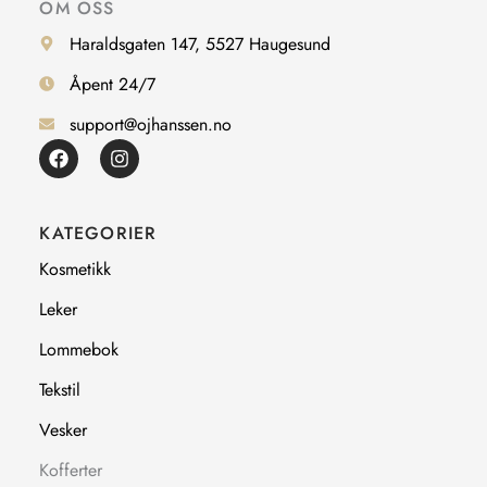
OM OSS
Haraldsgaten 147, 5527 Haugesund
Åpent 24/7
support@ojhanssen.no
F
I
a
n
c
s
e
t
b
a
KATEGORIER
o
g
o
r
Kosmetikk
k
a
m
Leker
Lommebok
Tekstil
Vesker
Kofferter