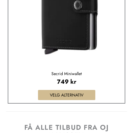
velges
på
produktsiden
Secrid Miniwallet
749
kr
VELG ALTERNATIV
FÅ ALLE TILBUD FRA OJ