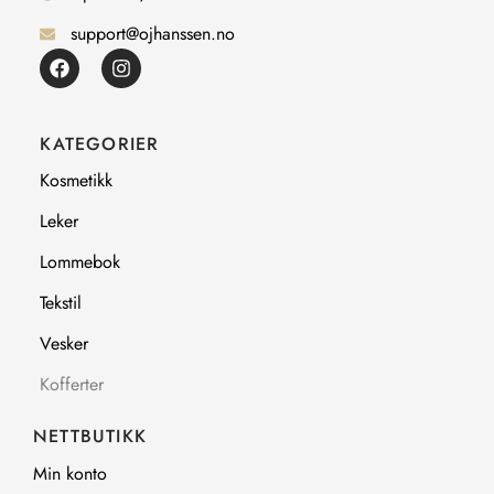
support@ojhanssen.no
F
I
a
n
c
s
e
t
b
a
KATEGORIER
o
g
o
r
Kosmetikk
k
a
m
Leker
Lommebok
Tekstil
Vesker
Kofferter
NETTBUTIKK
Min konto