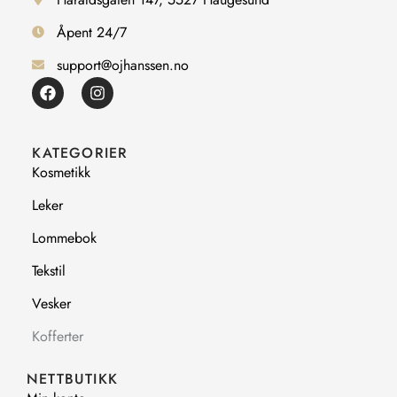
Åpent 24/7
support@ojhanssen.no
F
I
a
n
c
s
e
t
b
a
KATEGORIER
o
g
Kosmetikk
o
r
k
a
Leker
m
Lommebok
Tekstil
Vesker
Kofferter
NETTBUTIKK