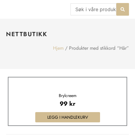
Hopp
Search
rett
...
til
innholdet
NETTBUTIKK
Hjem
/ Produkter med stikkord “Hår”
Brylcreem
99
kr
LEGG I HANDLEKURV