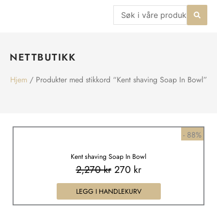
Hopp
Search
rett
...
til
innholdet
NETTBUTIKK
Hjem
/ Produkter med stikkord “Kent shaving Soap In Bowl”
Opprinnelig
Nåværende
- 88%
pris
pris
Kent shaving Soap In Bowl
var:
er:
2,270
kr
270
kr
2,270 kr.
270 kr.
LEGG I HANDLEKURV