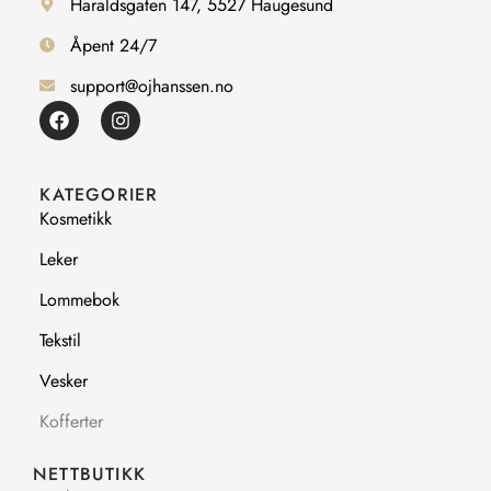
Haraldsgaten 147, 5527 Haugesund
Åpent 24/7
support@ojhanssen.no
F
I
a
n
c
s
e
t
b
a
KATEGORIER
o
g
Kosmetikk
o
r
k
a
Leker
m
Lommebok
Tekstil
Vesker
Kofferter
NETTBUTIKK