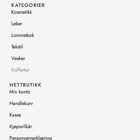
b
a
KATEGORIER
o
g
Kosmetikk
o
r
k
a
Leker
m
Lommebok
Tekstil
Vesker
Kofferter
NETTBUTIKK
Min konto
Handlekurv
Kasse
Kjøpsvilkår
Personvernerklæring