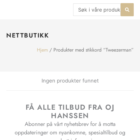
Hopp
Search
rett
...
til
innholdet
NETTBUTIKK
Hjem
/ Produkter med stikkord “Tweezerman”
Ingen produkter funnet
FÅ ALLE TILBUD FRA OJ
HANSSEN
Abonner på vårt nyhetsbrev for å motta
oppdateringer om nyankomne, spesialtilbud og