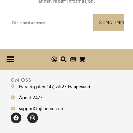
annen rabatt informasjon.
Email
SEND INN
OM OSS
Haraldsgaten 147, 5527 Haugesund
Åpent 24/7
support@ojhanssen.no
F
I
a
n
c
s
e
t