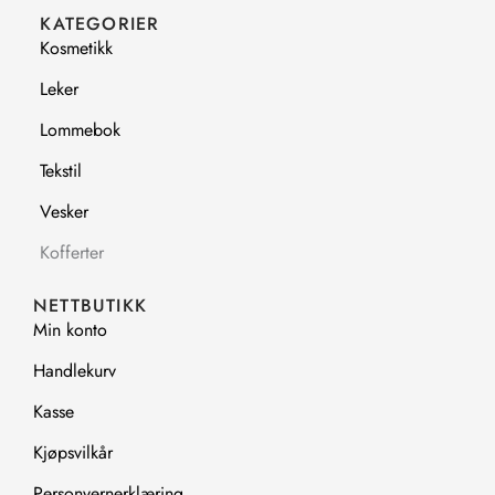
b
a
KATEGORIER
o
g
Kosmetikk
o
r
k
a
Leker
m
Lommebok
Tekstil
Vesker
Kofferter
NETTBUTIKK
Min konto
Handlekurv
Kasse
Kjøpsvilkår
Personvernerklæring