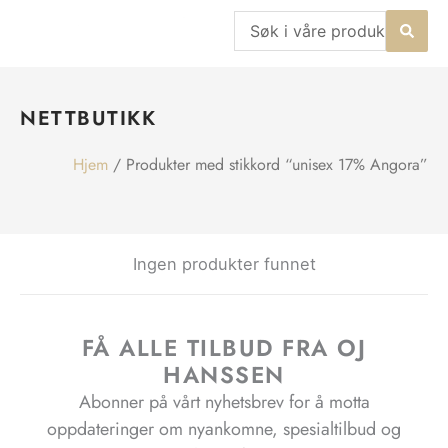
Hopp
Search
rett
...
til
innholdet
NETTBUTIKK
Hjem
/ Produkter med stikkord “unisex 17% Angora”
Ingen produkter funnet
FÅ ALLE TILBUD FRA OJ
HANSSEN
Abonner på vårt nyhetsbrev for å motta
oppdateringer om nyankomne, spesialtilbud og