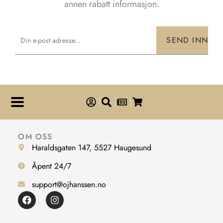
annen rabatt informasjon.
Email
SEND INN
OM OSS
Haraldsgaten 147, 5527 Haugesund
Åpent 24/7
support@ojhanssen.no
F
I
a
n
c
s
e
t