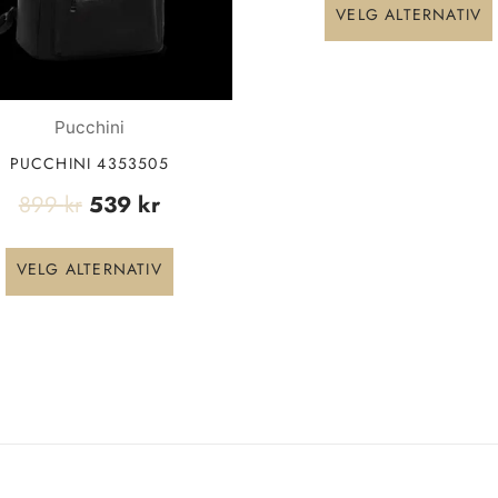
VELG ALTERNATIV
kan
velges
på
produktsiden
Pucchini
PUCCHINI 4353505
899
kr
539
kr
VELG ALTERNATIV