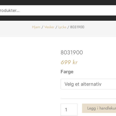
Hjem
/
Vesker
/
Lycke
/ 8031900
8031900
699
kr
8031900
Farge
antall
Legg i handleku