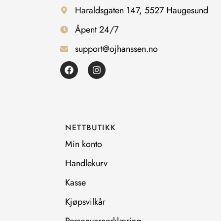
Haraldsgaten 147, 5527 Haugesund
Åpent 24/7
support@ojhanssen.no
F
I
a
n
c
s
e
t
b
a
o
g
o
r
NETTBUTIKK
k
a
m
Min konto
Handlekurv
Kasse
Kjøpsvilkår
Personvernerklæring