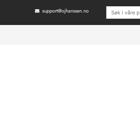
Hopp
support@ojhanssen.no
Search
rett
...
til
innholdet