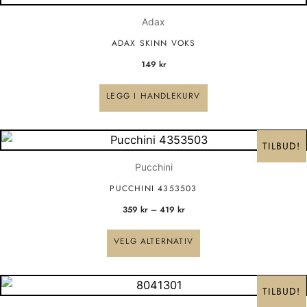
Adax
ADAX SKINN VOKS
149
kr
LEGG I HANDLEKURV
Price
Dette
range:
TILBUD!
359 kr
produktet
through
Pucchini
har
419 kr
PUCCHINI 4353503
flere
359
kr
–
419
kr
varianter.
Alternativene
VELG ALTERNATIV
kan
velges
Opprinnelig
Nåværende
på
pris
pris
TILBUD!
var:
er:
produktsiden