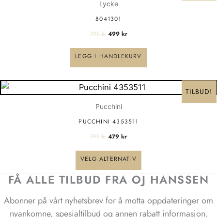
799 kr.
499 kr.
Lycke
8041301
799
kr
499
kr
LEGG I HANDLEKURV
Opprinnelig
Nåværende
Dette
pris
pris
TILBUD!
var:
er:
produktet
799 kr.
479 kr.
Pucchini
har
PUCCHINI 4353511
flere
799
kr
479
kr
varianter.
Alternativene
VELG ALTERNATIV
kan
FÅ ALLE TILBUD FRA OJ HANSSEN
velges
på
Abonner på vårt nyhetsbrev for å motta oppdateringer om
produktsiden
nyankomne, spesialtilbud og annen rabatt informasjon.