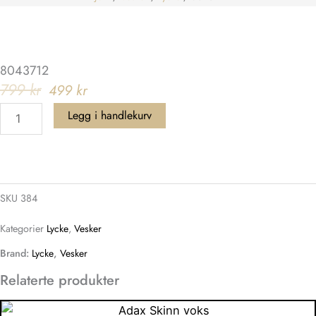
pris
pris
antall
var:
er:
799 kr.
499 kr.
8043712
799
kr
499
kr
Legg i handlekurv
SKU
384
Kategorier
Lycke
,
Vesker
Brand:
Lycke
,
Vesker
Relaterte produkter