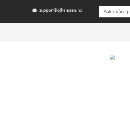
Hopp
support@ojhanssen.no
Search
rett
...
til
innholdet