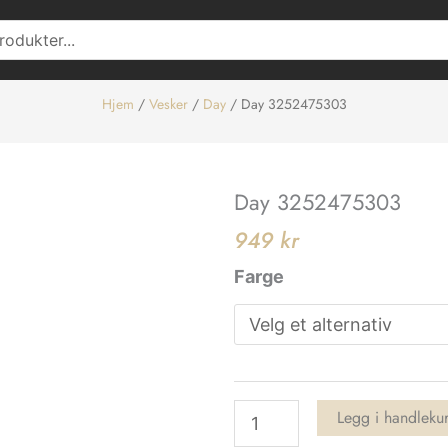
Hjem
/
Vesker
/
Day
/ Day 3252475303
Day 3252475303
949
kr
Day
Farge
3252475303
antall
Legg i handleku