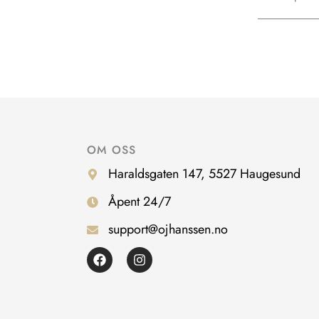
OM OSS
Haraldsgaten 147, 5527 Haugesund
Åpent 24/7
support@ojhanssen.no
F
I
a
n
c
s
e
t
b
a
o
g