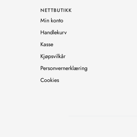
o
r
NETTBUTIKK
k
a
m
Min konto
Handlekurv
Kasse
Kjøpsvilkår
Personvernerklæring
Cookies