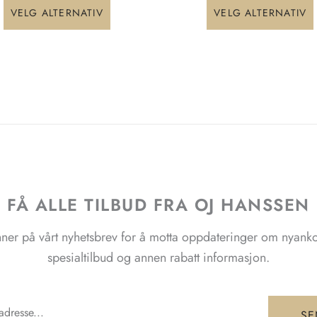
VELG ALTERNATIV
VELG ALTERNATIV
kan
velges
på
produktsiden
FÅ ALLE TILBUD FRA OJ HANSSEN
ner på vårt nyhetsbrev for å motta oppdateringer om nyank
spesialtilbud og annen rabatt informasjon.
SE