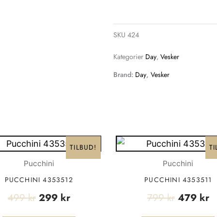
SKU
424
Kategorier
Day
,
Vesker
Brand:
Day
,
Vesker
Opprinnelig
Nåværende
Opprinne
N
Dette
TILBUD!
TI
pris
pris
pris
pr
produktet
Pucchini
Pucchini
var:
er:
var:
er
har
499 kr.
299 kr.
799 kr.
4
PUCCHINI 4353512
PUCCHINI 4353511
flere
499
kr
299
kr
799
kr
479
kr
varianter.
Alternativene