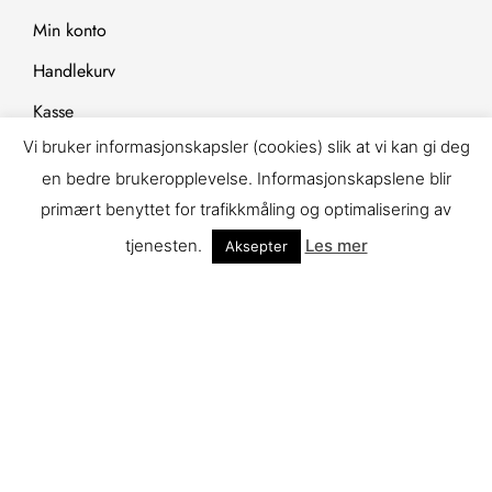
Min konto
Handlekurv
Kasse
Vi bruker informasjonskapsler (cookies) slik at vi kan gi deg
Kjøpsvilkår
en bedre brukeropplevelse. Informasjonskapslene blir
Personvernerklæring
primært benyttet for trafikkmåling og optimalisering av
Cookies
tjenesten.
Les mer
Aksepter