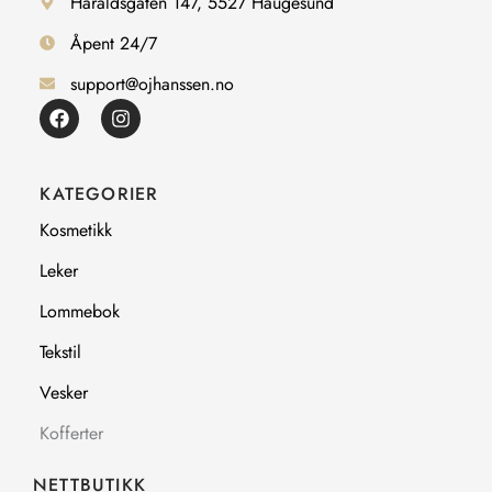
Haraldsgaten 147, 5527 Haugesund
Åpent 24/7
support@ojhanssen.no
F
I
a
n
c
s
e
t
b
a
KATEGORIER
o
g
o
r
Kosmetikk
k
a
m
Leker
Lommebok
Tekstil
Vesker
Kofferter
NETTBUTIKK