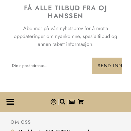
FÅ ALLE TILBUD FRA OJ
produktsiden
HANSSEN
Abonner på vårt nyhetsbrev for å motta
oppdateringer om nyankomne, spesialtilbud og
annen rabatt informasjon.
Email
SEND INN
OM OSS