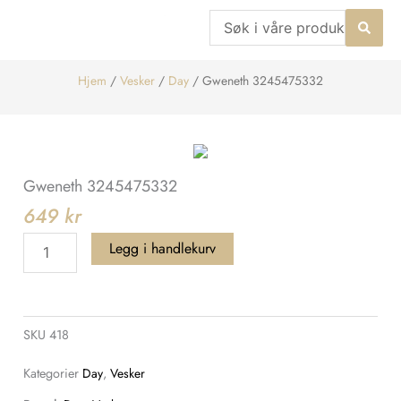
Hopp
Search
rett
...
til
Hjem
/
Vesker
/
Day
/ Gweneth 3245475332
innholdet
Gweneth 3245475332
649
kr
Gweneth
Legg i handlekurv
3245475332
antall
SKU
418
Kategorier
Day
,
Vesker