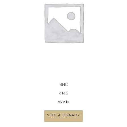
varianter.
Alternativene
kan
velges
på
produktsiden
BHC
6165
299
kr
VELG ALTERNATIV