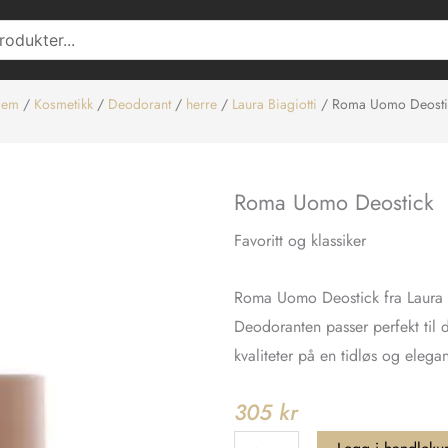
jem
/
Kosmetikk
/
Deodorant
/
herre
/
Laura Biagiotti
/ Roma Uomo Deosti
Roma Uomo Deostick
Favoritt og klassiker
Roma Uomo Deostick fra Laura Bi
Deodoranten passer perfekt til 
kvaliteter på en tidløs og elega
305
kr
Roma