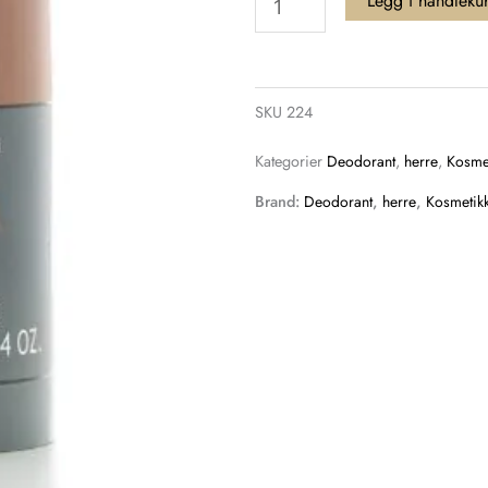
Legg i handleku
Uomo
Deostick
antall
SKU
224
Kategorier
Deodorant
,
herre
,
Kosme
Brand:
Deodorant
,
herre
,
Kosmetik