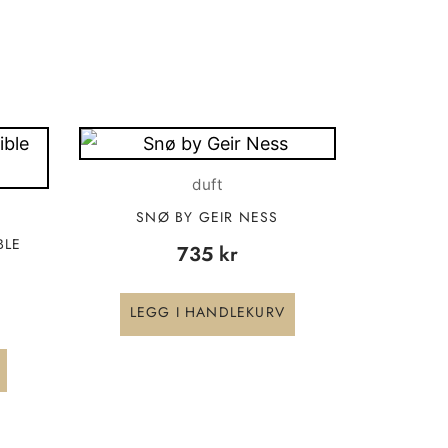
duft
SNØ BY GEIR NESS
BLE
735
kr
LEGG I HANDLEKURV