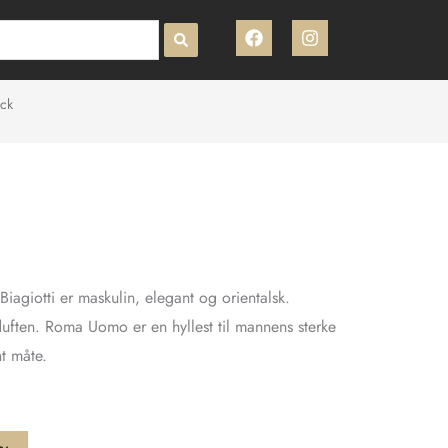
F
I
a
n
c
s
e
t
b
a
ck
o
g
o
r
k
a
m
agiotti er maskulin, elegant og orientalsk.
duften. Roma Uomo er en hyllest til mannens sterke
nt måte.