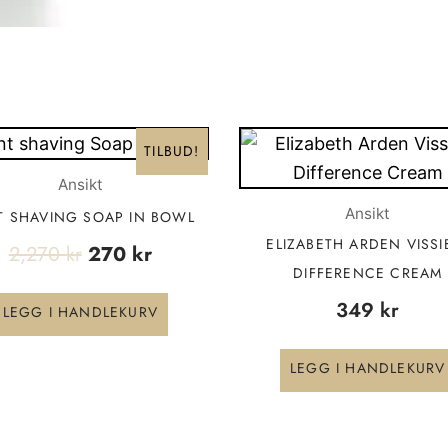
Opprinnelig
Nåværende
TILBUD!
pris
pris
Ansikt
var:
er:
2,270 kr.
270 kr.
Ansikt
T SHAVING SOAP IN BOWL
ELIZABETH ARDEN VISSI
2,270
kr
270
kr
DIFFERENCE CREAM
349
kr
LEGG I HANDLEKURV
LEGG I HANDLEKURV