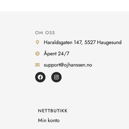
OM OSS
Haraldsgaten 147, 5527 Haugesund
Åpent 24/7
support@ojhanssen.no
F
I
a
n
c
s
e
t
b
a
o
g
o
r
NETTBUTIKK
k
a
m
Min konto