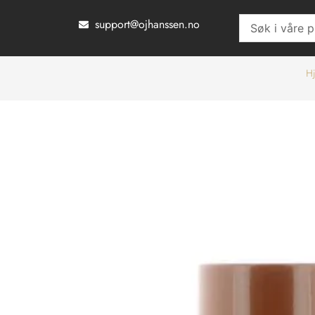
Hopp
support@ojhanssen.no
Search
rett
...
til
innholdet
H