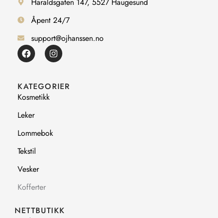
Haraldsgaten 147, 5527 Haugesund
Åpent 24/7
support@ojhanssen.no
F
I
a
n
c
s
e
t
b
a
KATEGORIER
o
g
Kosmetikk
o
r
k
a
Leker
m
Lommebok
Tekstil
Vesker
Kofferter
NETTBUTIKK