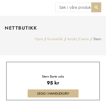
Hopp
Search
rett
...
til
innholdet
NETTBUTIKK
Hjem
/
Kosmetikk
/
Ansikt
/
herre
/ Stern
Stern Barte voks
95
kr
LEGG I HANDLEKURV