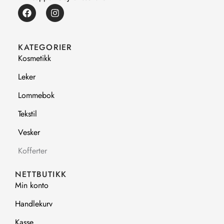
F
I
a
n
c
s
e
t
b
a
KATEGORIER
o
g
Kosmetikk
o
r
k
a
Leker
m
Lommebok
Tekstil
Vesker
Kofferter
NETTBUTIKK
Min konto
Handlekurv
Kasse