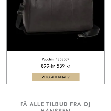
velges
på
produktsiden
Pucchini 4353507
899
kr
539
kr
VELG ALTERNATIV
FÅ ALLE TILBUD FRA OJ
HANSSEN