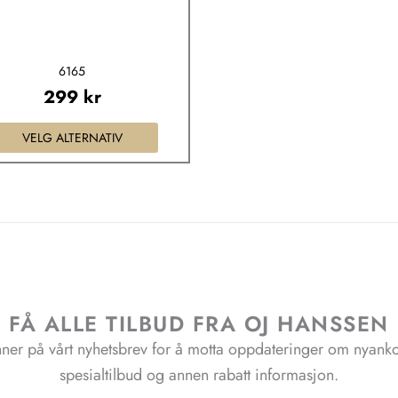
velges
på
produktsiden
6165
299
kr
VELG ALTERNATIV
FÅ ALLE TILBUD FRA OJ HANSSEN
ner på vårt nyhetsbrev for å motta oppdateringer om nyank
spesialtilbud og annen rabatt informasjon.