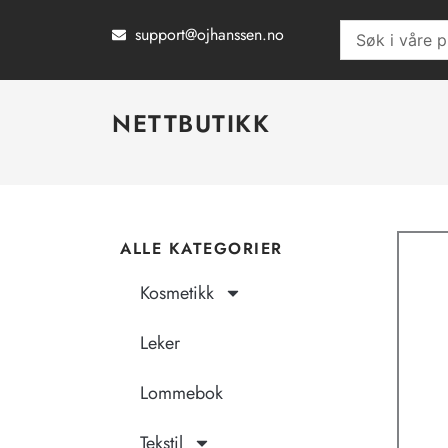
Hopp
support@ojhanssen.no
Search
rett
...
til
innholdet
NETTBUTIKK
ALLE KATEGORIER
Kosmetikk
Leker
Lommebok
Tekstil