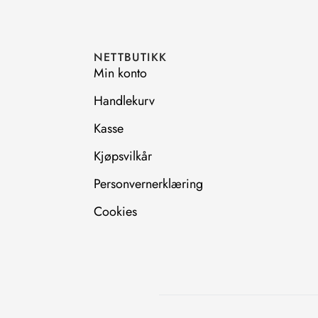
e
t
b
a
o
g
o
r
NETTBUTIKK
k
a
m
Min konto
Handlekurv
Kasse
Kjøpsvilkår
Personvernerklæring
Cookies