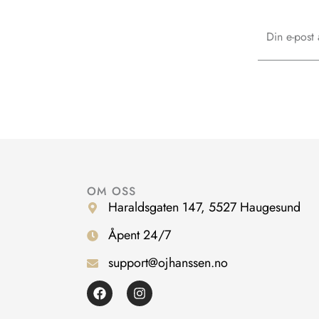
Email
OM OSS
Haraldsgaten 147, 5527 Haugesund
Åpent 24/7
support@ojhanssen.no
F
I
a
n
c
s