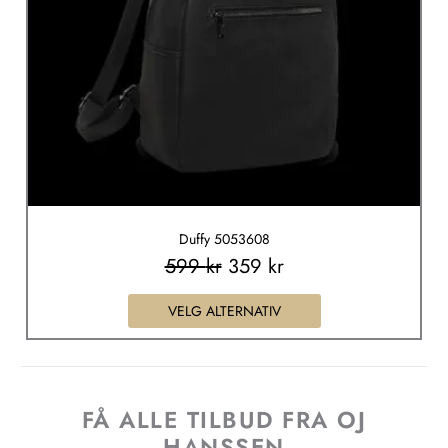
velges
på
produktsiden
Duffy 5053608
599
kr
359
kr
VELG ALTERNATIV
FÅ ALLE TILBUD FRA OJ
HANSSEN