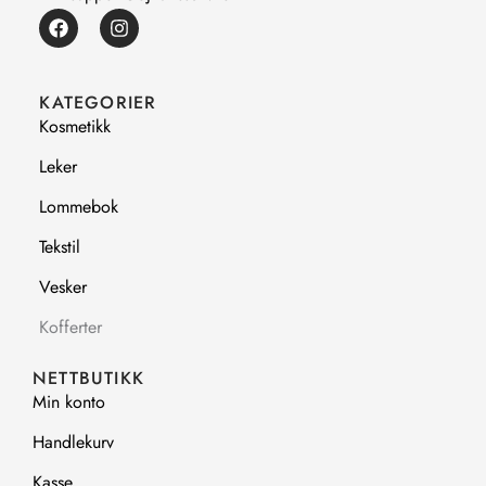
F
I
a
n
c
s
e
t
b
a
KATEGORIER
o
g
Kosmetikk
o
r
k
a
Leker
m
Lommebok
Tekstil
Vesker
Kofferter
NETTBUTIKK
Min konto
Handlekurv
Kasse