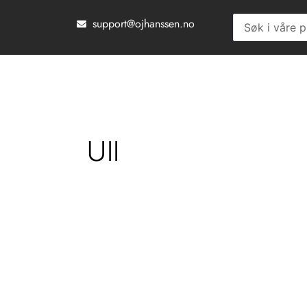
Hopp
support@ojhanssen.no
Search
rett
...
til
innholdet
Ull
Du
kan