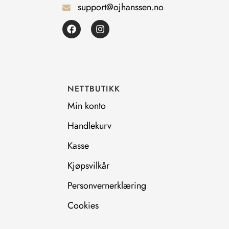
support@ojhanssen.no
F
I
a
n
c
s
e
t
b
a
o
g
o
r
NETTBUTIKK
k
a
m
Min konto
Handlekurv
Kasse
Kjøpsvilkår
Personvernerklæring
Cookies