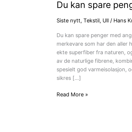
Du kan spare peng
spare
penger
Siste nytt
,
Tekstil
,
Ull
/
Hans Kr
med
angora
Du kan spare penger med angor
ull
merkevare som har den aller h
ekte superfiber fra naturen, og
av de naturlige fibrene, komb
spesielt god varmeisolasjon, o
sikres […]
Read More »