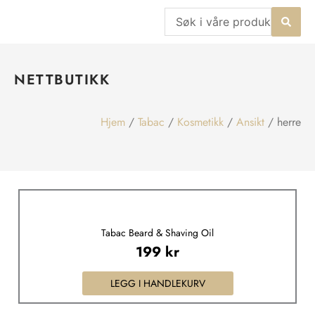
Hopp
Search
rett
...
til
innholdet
NETTBUTIKK
Hjem
/
Tabac
/
Kosmetikk
/
Ansikt
/ herre
Tabac Beard & Shaving Oil
199
kr
LEGG I HANDLEKURV