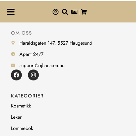
OM OSS
Haraldsgaten 147, 5527 Haugesund
Åpent 24/7
support@ojhanssen.no
F
I
a
n
c
s
e
t
b
a
KATEGORIER
o
g
o
r
Kosmetikk
k
a
m
Leker
Lommebok