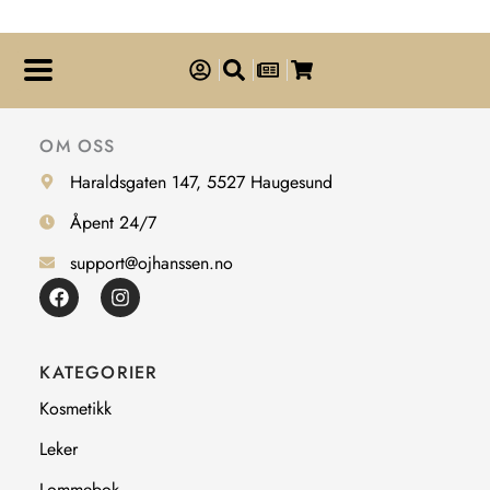
OM OSS
Haraldsgaten 147, 5527 Haugesund
Åpent 24/7
support@ojhanssen.no
F
I
a
n
c
s
e
t
b
a
KATEGORIER
o
g
o
r
Kosmetikk
k
a
m
Leker
Lommebok