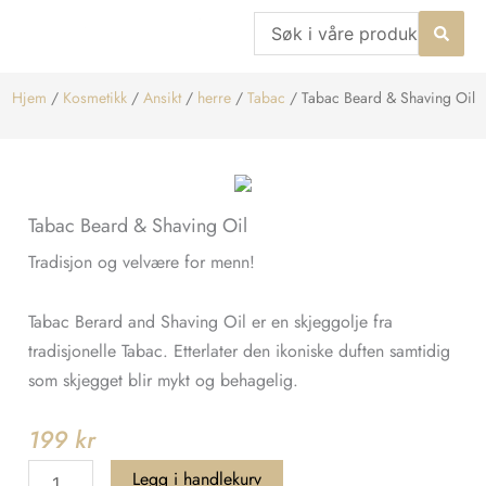
Hopp
Search
rett
...
til
Hjem
/
Kosmetikk
/
Ansikt
/
herre
/
Tabac
/ Tabac Beard & Shaving Oil
innholdet
Tabac Beard & Shaving Oil
Tradisjon og velvære for menn!
Tabac Berard and Shaving Oil er en skjeggolje fra
tradisjonelle Tabac. Etterlater den ikoniske duften samtidig
som skjegget blir mykt og behagelig.
199
kr
Tabac
Legg i handlekurv