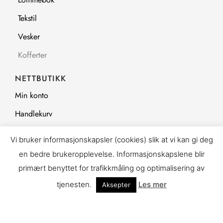
Tekstil
Vesker
Kofferter
NETTBUTIKK
Min konto
Handlekurv
Kasse
Vi bruker informasjonskapsler (cookies) slik at vi kan gi deg
Kjøpsvilkår
en bedre brukeropplevelse. Informasjonskapslene blir
Personvernerklæring
primært benyttet for trafikkmåling og optimalisering av
tjenesten.
Les mer
Aksepter
Cookies