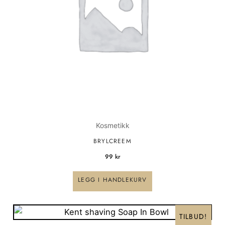
Kosmetikk
BRYLCREEM
99
kr
LEGG I HANDLEKURV
Opprinnelig
Nåværende
pris
pris
TILBUD!
var:
er: