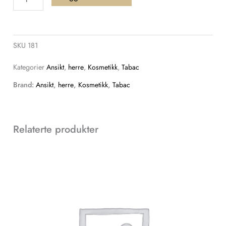
Beard
&
Shaving
SKU
181
Oil
antall
Kategorier
Ansikt
,
herre
,
Kosmetikk
,
Tabac
Brand:
Ansikt
,
herre
,
Kosmetikk
,
Tabac
Relaterte produkter