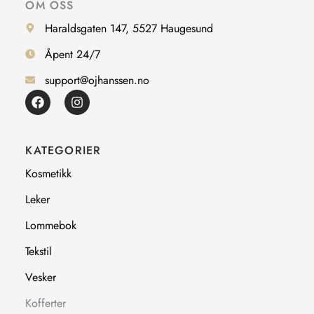
OM OSS
Haraldsgaten 147, 5527 Haugesund
Åpent 24/7
support@ojhanssen.no
F
I
a
n
c
s
e
t
b
a
KATEGORIER
o
g
o
r
Kosmetikk
k
a
m
Leker
Lommebok
Tekstil
Vesker
Kofferter