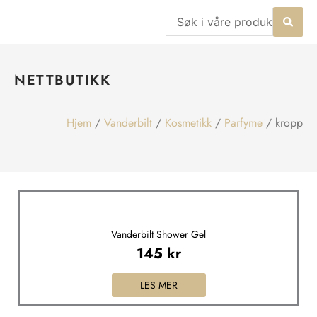
Hopp
Search
rett
...
til
innholdet
NETTBUTIKK
Hjem
/
Vanderbilt
/
Kosmetikk
/
Parfyme
/ kropp
Vanderbilt Shower Gel
145
kr
LES MER