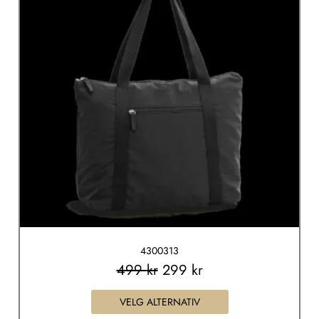
499 kr.
299 kr.
flere
varianter.
Alternativene
kan
velges
på
produktsiden
4300313
499
kr
299
kr
VELG ALTERNATIV