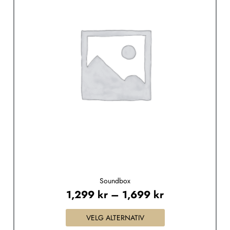
through
flere
1,699 kr
varianter.
Alternativene
kan
velges
på
produktsiden
Soundbox
1,299
kr
–
1,699
kr
VELG ALTERNATIV