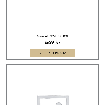
Gweneth 3243475001
569
kr
VELG ALTERNATIV
Dette
produktet
har
flere
varianter.
Alternativene