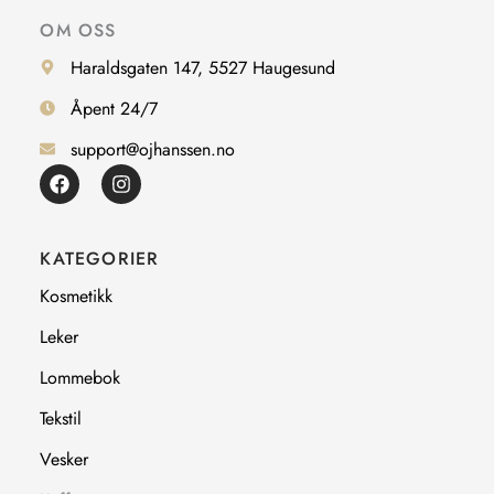
OM OSS
Haraldsgaten 147, 5527 Haugesund
Åpent 24/7
support@ojhanssen.no
F
I
a
n
c
s
e
t
b
a
KATEGORIER
o
g
o
r
Kosmetikk
k
a
m
Leker
Lommebok
Tekstil
Vesker