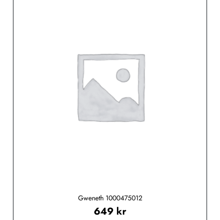
produktet
har
flere
varianter.
Alternativene
kan
velges
på
produktsiden
Gweneth 1000475012
649
kr