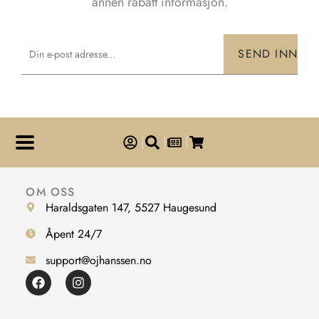
annen rabatt informasjon.
Email
SEND INN
OM OSS
Haraldsgaten 147, 5527 Haugesund
Åpent 24/7
support@ojhanssen.no
F
I
a
n
c
s
e
t