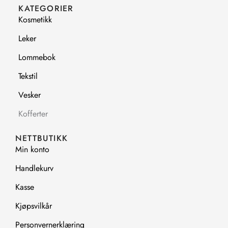
b
a
KATEGORIER
o
g
Kosmetikk
o
r
k
a
Leker
m
Lommebok
Tekstil
Vesker
Kofferter
NETTBUTIKK
Min konto
Handlekurv
Kasse
Kjøpsvilkår
Personvernerklæring