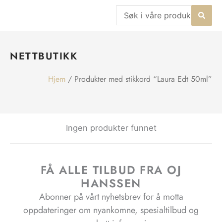
Hopp
Search
rett
...
til
innholdet
NETTBUTIKK
Hjem
/ Produkter med stikkord “Laura Edt 50ml”
Ingen produkter funnet
FÅ ALLE TILBUD FRA OJ
HANSSEN
Abonner på vårt nyhetsbrev for å motta
oppdateringer om nyankomne, spesialtilbud og