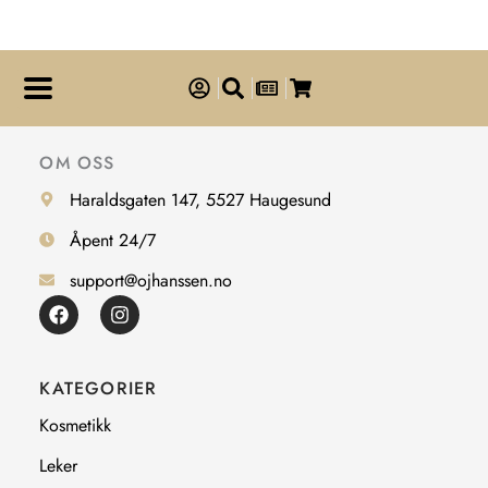
OM OSS
Haraldsgaten 147, 5527 Haugesund
Åpent 24/7
support@ojhanssen.no
F
I
a
n
c
s
e
t
b
a
KATEGORIER
o
g
o
r
Kosmetikk
k
a
m
Leker