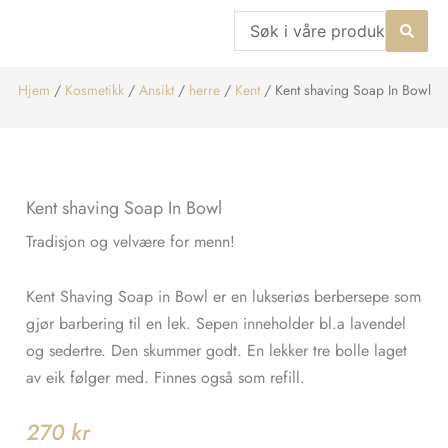
Hopp
Search
rett
...
til
Hjem
/
Kosmetikk
/
Ansikt
/
herre
/
Kent
/ Kent shaving Soap In Bowl
innholdet
Kent shaving Soap In Bowl
Tradisjon og velvære for menn!
Kent Shaving Soap in Bowl er en lukseriøs berbersepe som
gjør barbering til en lek. Sepen inneholder bl.a lavendel
og sedertre. Den skummer godt. En lekker tre bolle laget
av eik følger med. Finnes også som refill.
270
kr