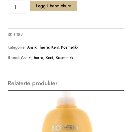
Kent
Legg i handlekurv
shaving
Soap
In
SKU
189
Bowl
antall
Kategorier
Ansikt
,
herre
,
Kent
,
Kosmetikk
Brand:
Ansikt
,
herre
,
Kent
,
Kosmetikk
Relaterte produkter