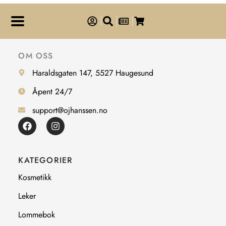
OM OSS
Haraldsgaten 147, 5527 Haugesund
Åpent 24/7
support@ojhanssen.no
F
I
a
n
c
s
e
t
b
a
KATEGORIER
o
g
o
r
Kosmetikk
k
a
m
Leker
Lommebok