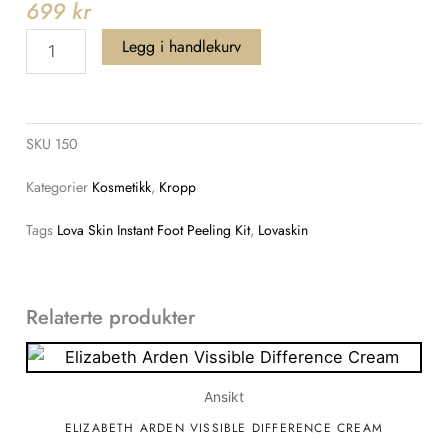
699
kr
Lova
Legg i handlekurv
Skin
Instant
Foot
SKU
150
Peeling
Kit
Kategorier
Kosmetikk
,
Kropp
antall
Tags
Lova Skin Instant Foot Peeling Kit
,
Lovaskin
Relaterte produkter
Ansikt
ELIZABETH ARDEN VISSIBLE DIFFERENCE CREAM