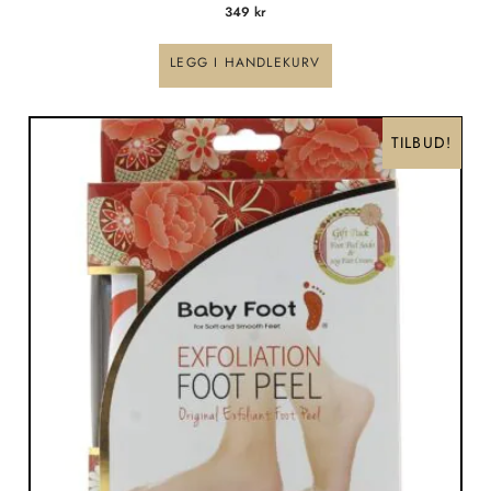
349
kr
LEGG I HANDLEKURV
Opprinnelig
Nåværende
pris
pris
TILBUD!
var:
er:
259 kr.
199 kr.