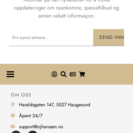
oppdateringer om nyankomne, spesialtilbud og
annen rabatt informasjon.
Email
SEND INN
OM OSS
Haraldsgaten 147, 5527 Haugesund
Åpent 24/7
support@ojhanssen.no
F
I