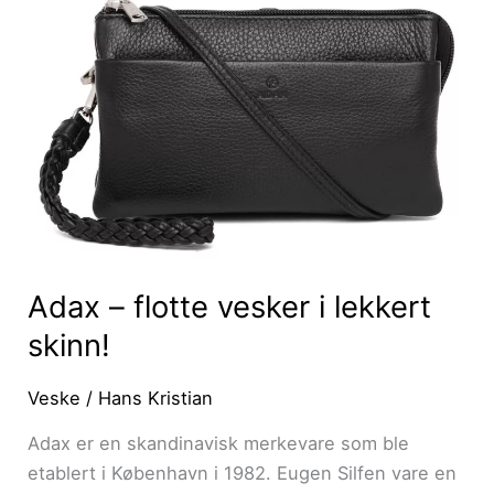
skinn!
Adax – flotte vesker i lekkert
skinn!
Veske
/
Hans Kristian
Adax er en skandinavisk merkevare som ble
etablert i København i 1982. Eugen Silfen vare en