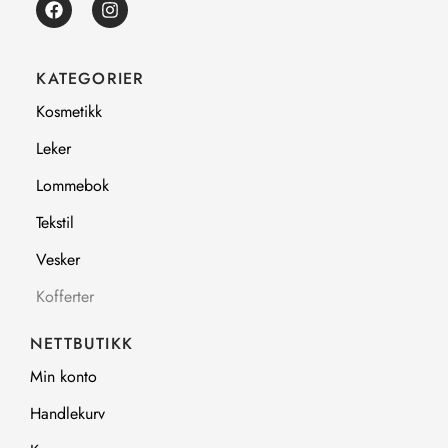
a
n
c
s
e
t
b
a
KATEGORIER
o
g
o
r
Kosmetikk
k
a
m
Leker
Lommebok
Tekstil
Vesker
Kofferter
NETTBUTIKK
Min konto
Handlekurv